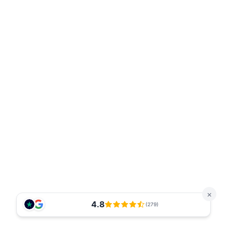
Events
Erfahrungen
Newsletter
Jobs
Auftritte
Instagram
TikTok
Facebook
YouTube
Podcast
×
4.8
(279)
Webinare